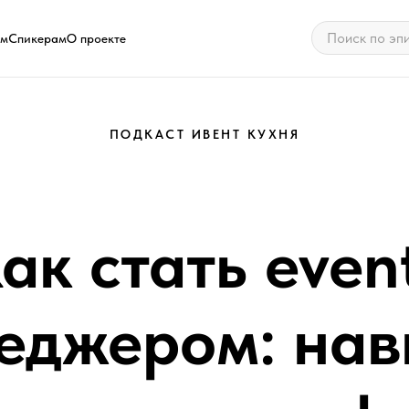
ам
Спикерам
О проекте
ПОДКАСТ ИВЕНТ КУХНЯ
ак стать even
еджером: нав