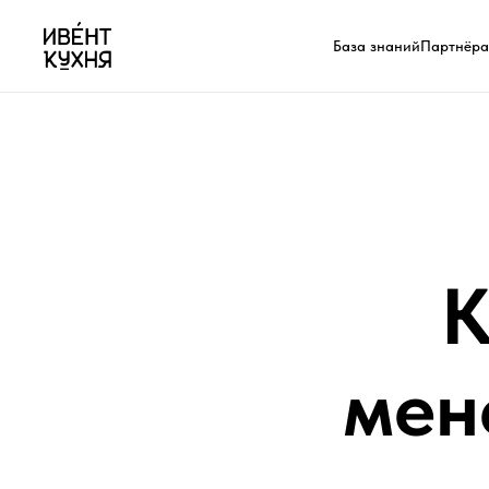
База знаний
Партнёр
К
мен