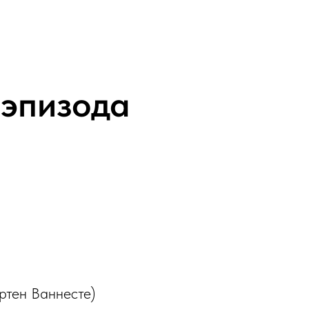
 эпизода
ртен Ваннесте)