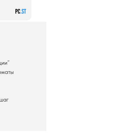
ции”
рматы
 шаг