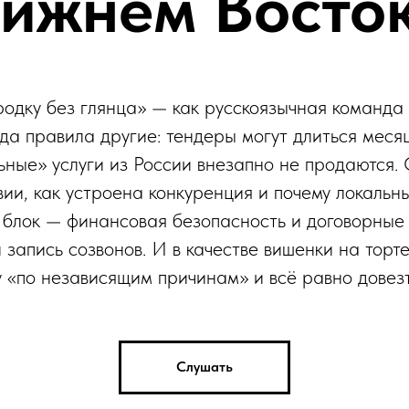
ижнем Восто
одку без глянца» — как русскоязычная команда
гда правила другие: тендеры могут длиться мес
льные» услуги из России внезапно не продаются
и, как устроена конкуренция и почему локальн
 блок — финансовая безопасность и договорные 
 и запись созвонов. И в качестве вишенки на тор
у «по независящим причинам» и всё равно довезт
Слушать