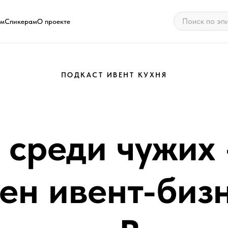
ам
Спикерам
О проекте
ПОДКАСТ ИВЕНТ КУХНЯ
 среди чужих 
ен ивент-биз