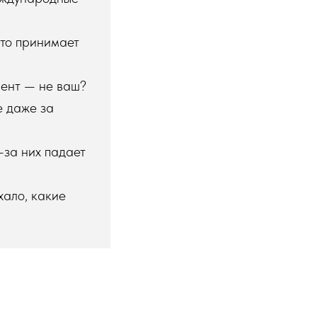
кто принимает
иент — не ваш?
е даже за
-за них падает
хало, какие