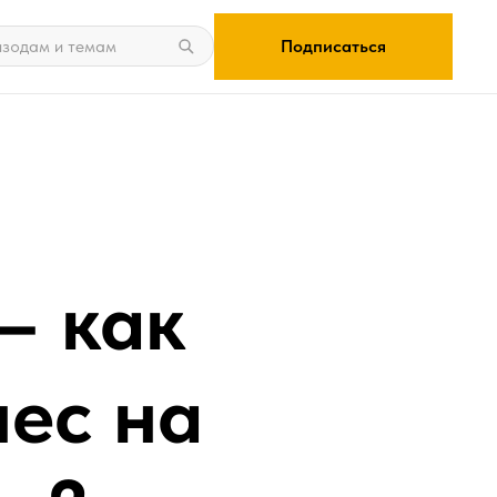
Подписаться
– как
нес на