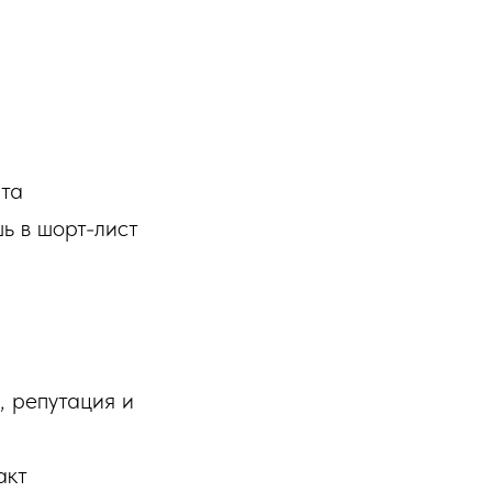
нта
ь в шорт-лист
, репутация и
акт