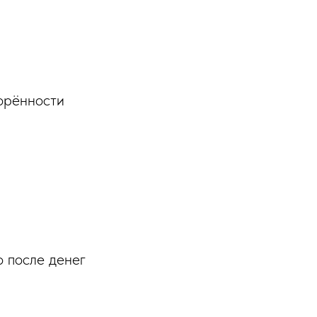
орённости
 после денег