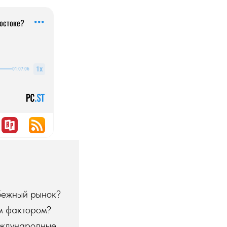
убежный рынок?
м фактором?
еждународные