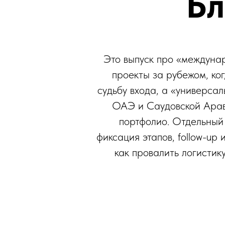
Бл
Это выпуск про «междунар
проекты за рубежом, ко
судьбу входа, а «универса
ОАЭ и Саудовской Арави
портфолио. Отдельный
фиксация этапов, follow-up
как провалить логистик