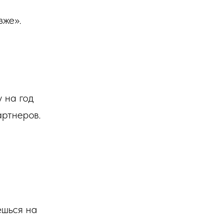
зже».
 на год
артнеров.
шься на