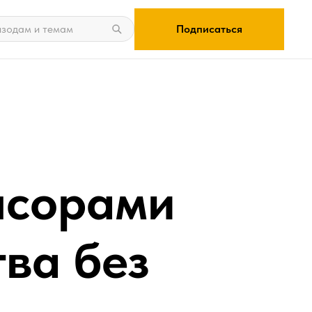
Подписаться
нсорами
тва без