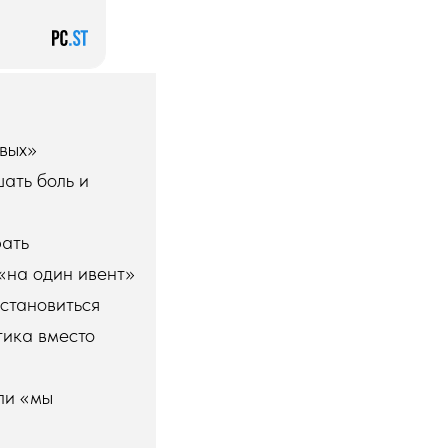
ивых»
ать боль и
рать
 «на один ивент»
сстановиться
тика вместо
ли «мы