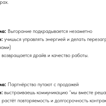
рах.
ма:
Выгорание подкрадывается незаметно
е:
учишься управлять энергией и делать перезаг
чами)
:
возвращается драйв и качество работы.
ма:
Партнёрство путают с продажей
е:
выстраиваешь коммуникацию “мы вместе реша
:
растёт повторяемость и долгосрочность контрак