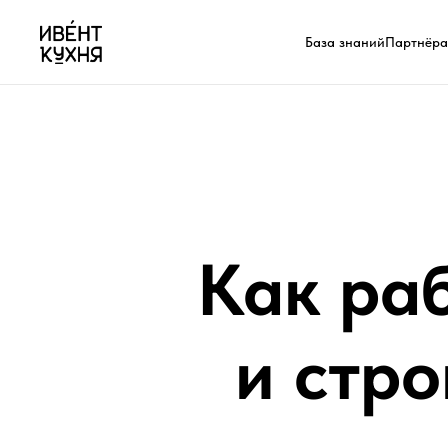
База знаний
Партнёр
Как ра
и стро