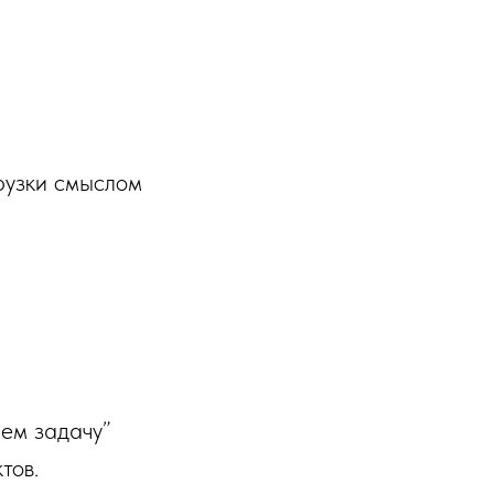
рузки смыслом
ем задачу”
тов.