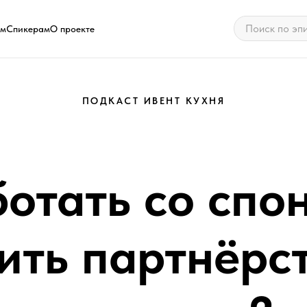
ам
Спикерам
О проекте
ПОДКАСТ ИВЕНТ КУХНЯ
ботать со спо
ить партнёрс