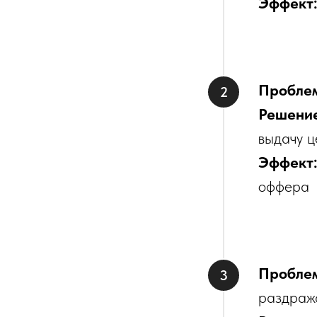
Эффект
Пробле
Решени
выдачу ц
Эффект
оффера
Пробле
раздража