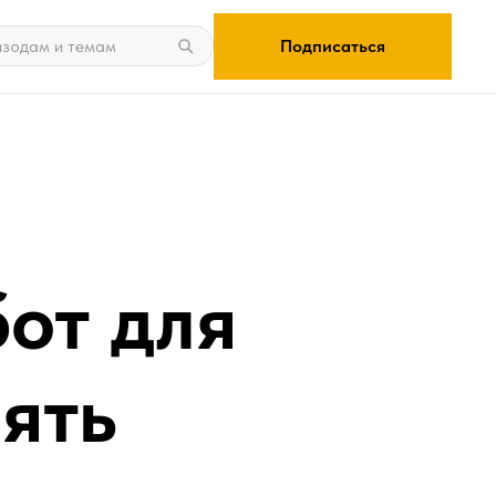
Подписаться
бот для
ять