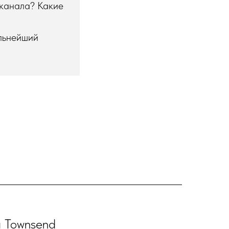
 канала? Какие
альнейший
 Townsend