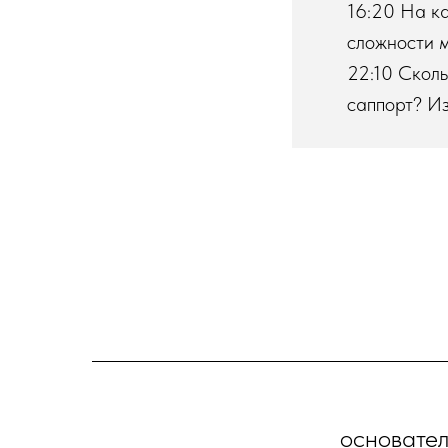
16:20 На ка
сложности м
22:10 Сколь
саппорт? Из
основате