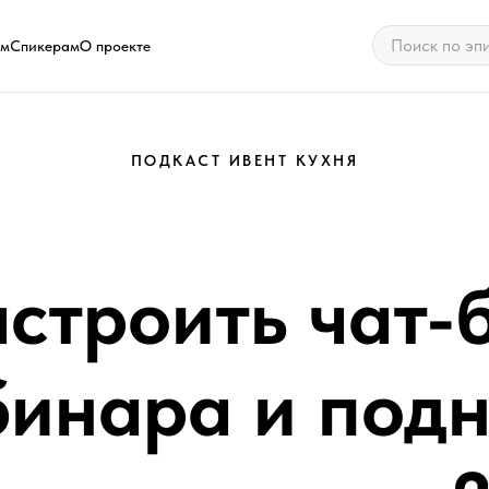
ам
Спикерам
О проекте
ПОДКАСТ ИВЕНТ КУХНЯ
строить чат-
бинара и подн