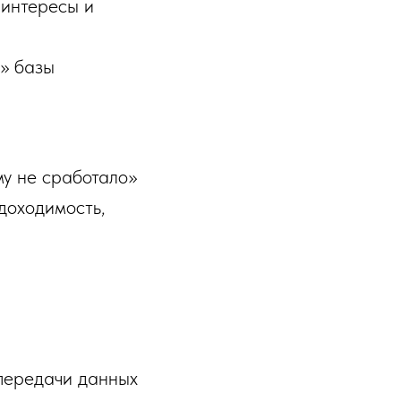
 интересы и
е» базы
му не сработало»
доходимость,
 передачи данных