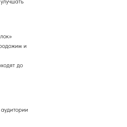
 улучшать
лок»
кродожим и
ходят до
 аудитории