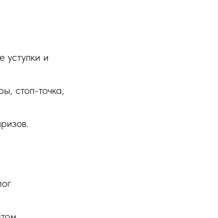
е уступки и
ы, стоп-точка,
ризов.
лог
нтом