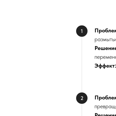
Пробле
размыты
Решени
переменн
Эффект
Пробле
превраща
Решени