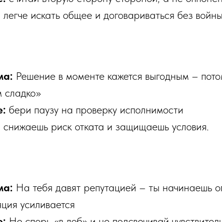
:
легче искать общее и договариваться без войны
ма:
Решение в моменте кажется выгодным – пото
 сладко»
е:
бери паузу на проверку исполнимости
:
снижаешь риск отката и защищаешь условия.
ма:
На тебя давят репутацией – ты начинаешь о
ция усиливается
е:
Не спорь «в лоб» и не подсвечивай чувствител