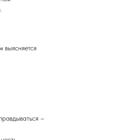
.
м выясняется
правдываться –
ьность