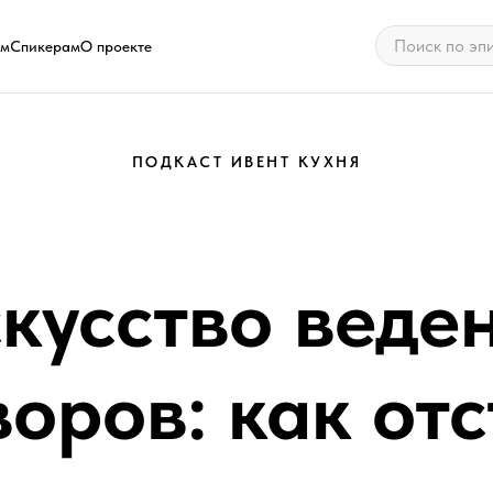
ам
Спикерам
О проекте
ПОДКАСТ ИВЕНТ КУХНЯ
кусство веде
оров: как от