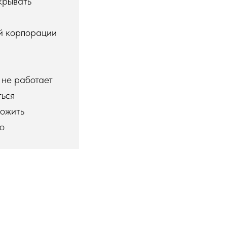
скрывать
ой корпорации
 не работает
ться
рожить
но