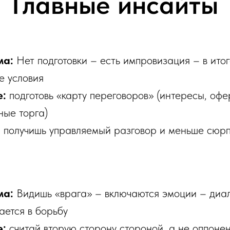
Главные инсайты
ма:
Нет подготовки – есть импровизация – в итог
е условия
е:
подготовь «карту переговоров» (интересы, офер
ые торга)
:
получишь управляемый разговор и меньше сюрп
ма:
Видишь «врага» – включаются эмоции – диа
ется в борьбу
е:
считай вторую сторону стороной, а не оппоне