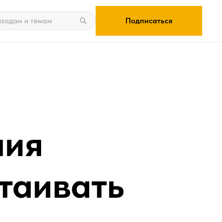
Подписаться
ния
стаивать