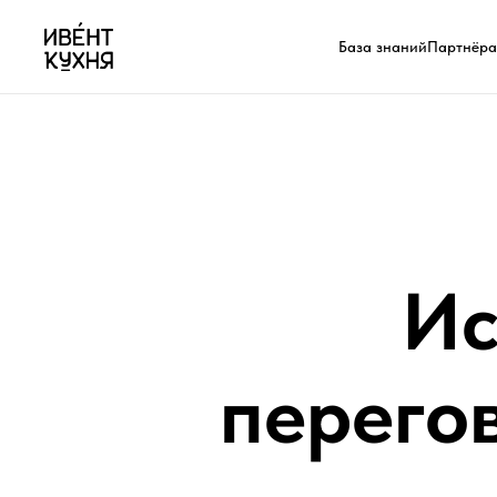
База знаний
Партнёр
Ис
перегов