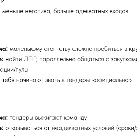
ти
:
меньше негатива, больше адекватных входов
ма:
маленькому агентству сложно пробиться в кр
е:
найти ЛПР, параллельно общаться с закупками
ации/пулы
:
тебя начинают звать в тендеры «официально»
ма:
тендеры выжигают команду
е:
отказываться от неадекватных условий (сроки/