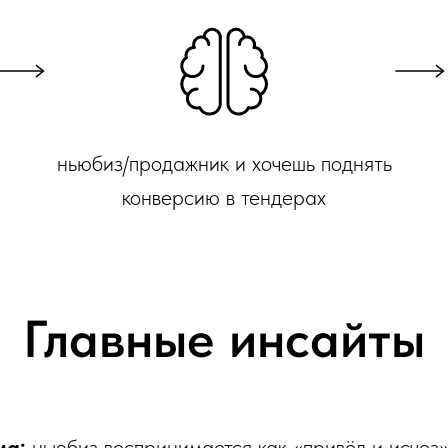
ньюбиз/продажник и хочешь поднять
конверсию в тендерах
Главные инсайты
ма:
ньюбиз воспринимается как «привёл и исчез