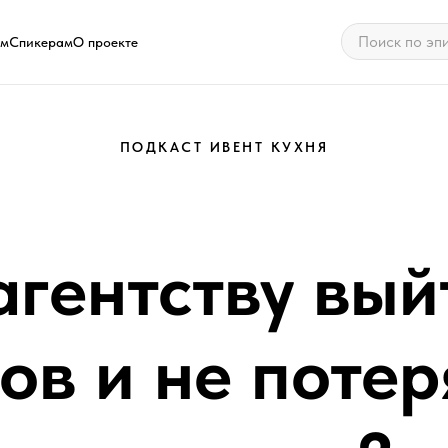
ам
Спикерам
О проекте
ПОДКАСТ ИВЕНТ КУХНЯ
агентству вый
ов и не потер