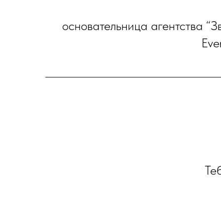
основательница агентства “Зв
Eve
Теб