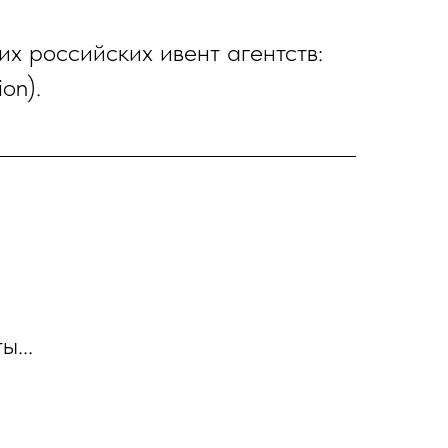
их российских ивент агентств:
on).
ы...