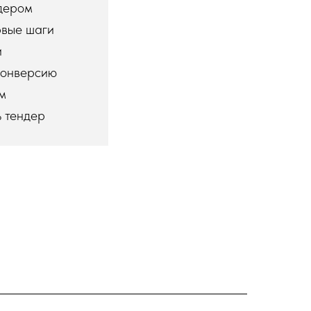
ндером
рвые шаги
и
 конверсию
м
ь тендер