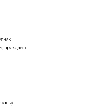
упняк
, проходить
этапы/