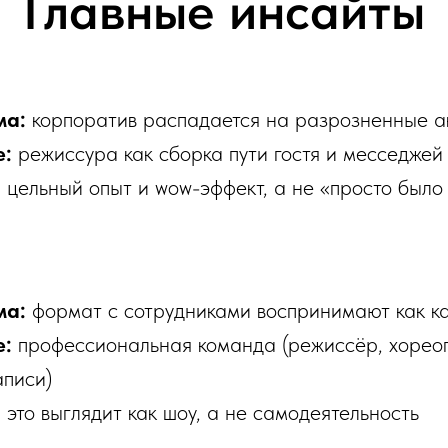
Главные инсайты
ма:
корпоратив распадается на разрозненные а
е:
режиссура как сборка пути гостя и месседжей
:
цельный опыт и wow-эффект, а не «просто было
ма:
формат с сотрудниками воспринимают как ка
е:
профессиональная команда (режиссёр, хореог
аписи)
:
это выглядит как шоу, а не самодеятельность