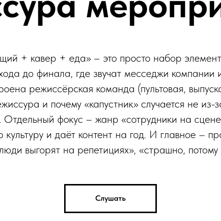
сура меропр
щий + кавер + еда» – это просто набор элемент
хода до финала, где звучат месседжи компании 
троена режиссёрская команда (пультовая, выпуска
жиссура и почему «капустник» случается не из-з
 Отдельный фокус – жанр «сотрудники на сцене»:
 культуру и даёт контент на год. И главное – пр
люди выгорят на репетициях», «страшно, потому 
Слушать