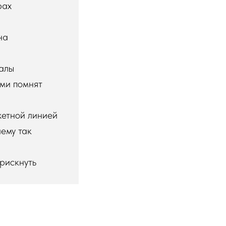
рах
на
налы
ами помнят
жетной линией
ему так
 рискнуть