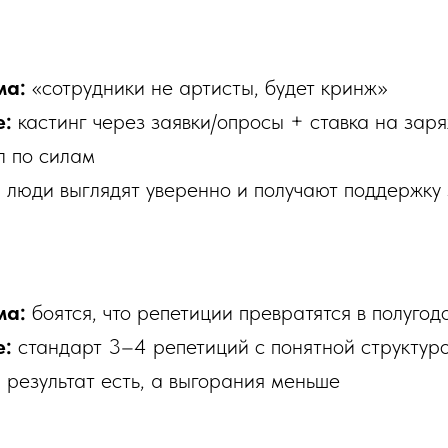
ма:
«сотрудники не артисты, будет кринж»
е:
кастинг через заявки/опросы + ставка на зар
л по силам
:
люди выглядят уверенно и получают поддержку
ма:
боятся, что репетиции превратятся в полугод
е:
стандарт 3–4 репетиций с понятной структур
:
результат есть, а выгорания меньше