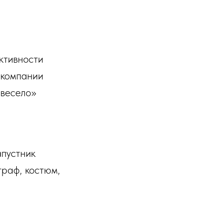
ктивности
 компании
 весело»
пустник
раф, костюм,