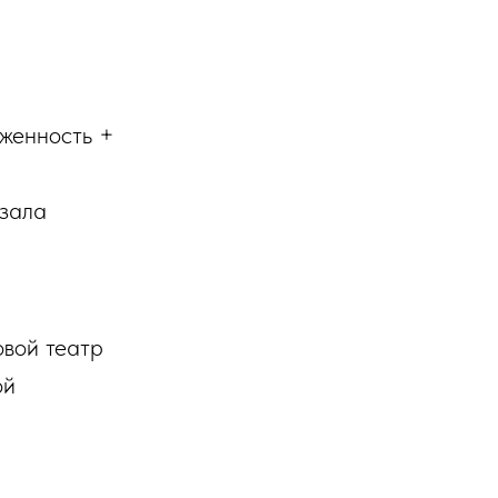
яженность +
 зала
овой театр
ой