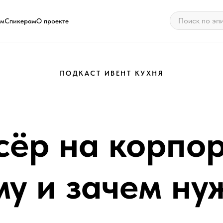
ам
Спикерам
О проекте
ПОДКАСТ ИВЕНТ КУХНЯ
сёр на корпор
му и зачем ну