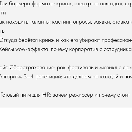
Три барьера формата: кринж, «театр на полгода», ст
сти
Как находить таланты: кастинг, опросы, заявки, ставка 
ть
Откуда берётся кринж и как его убирают профессио
Кейсы wow-эффекта: почему корпоратив с сотрудник
Кейс Сберстрахование: рок-фестиваль и мюзикл с сю
Алгоритм 3–4 репетиций: что делаем на каждой и поч
Готовый питч для HR: зачем режиссёр и почему стоит