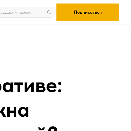
Подписаться
ативе:
жна