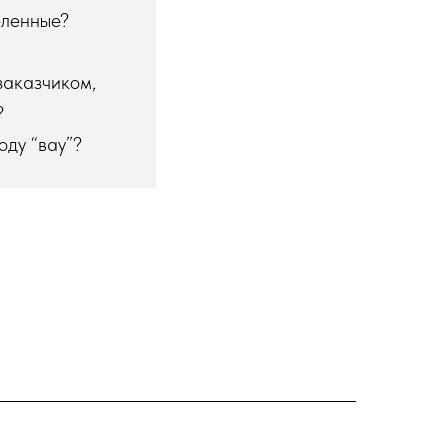
селенные?
заказчиком,
?
оду “вау”?