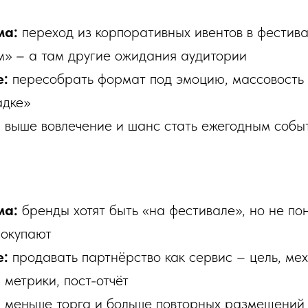
ма:
переход из корпоративных ивентов в фестива
» – а там другие ожидания аудитории
е:
пересобрать формат под эмоцию, массовость 
адке»
:
выше вовлечение и шанс стать ежегодным собы
ма:
бренды хотят быть «на фестивале», но не по
покупают
е:
продавать партнёрство как сервис – цель, мех
, метрики, пост-отчёт
:
меньше торга и больше повторных размещений