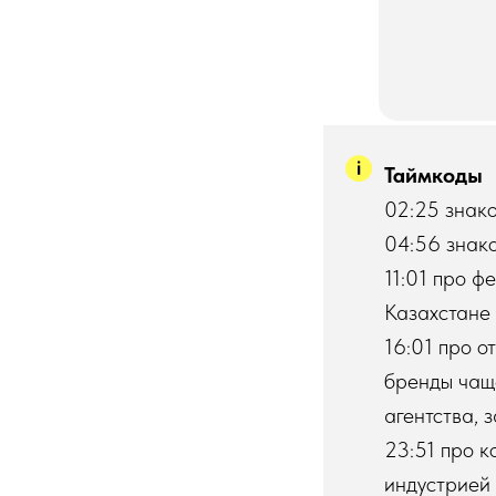
Таймкоды
02:25 знак
04:56 знак
11:01 про ф
Казахстане
16:01 про о
бренды чащ
агентства, 
23:51 про к
индустрией 