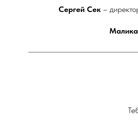
Сергей Сек
– директор
Малика
Теб