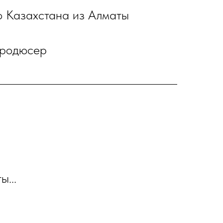
во Казахстана из Алматы
продюсер
ы...