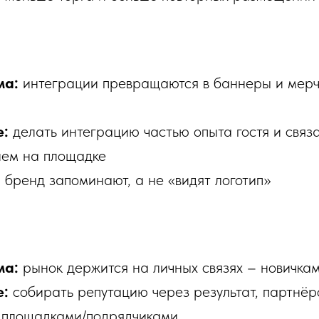
ма:
интеграции превращаются в баннеры и мерч
е:
делать интеграцию частью опыта гостя и связа
ием на площадке
:
бренд запоминают, а не «видят логотип»
ма:
рынок держится на личных связях – новичкам
е:
собирать репутацию через результат, партнёр
с площадками/подрядчиками