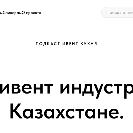
ам
Спикерам
О проекте
ПОДКАСТ ИВЕНТ КУХНЯ
ивент индуст
Казахстане.