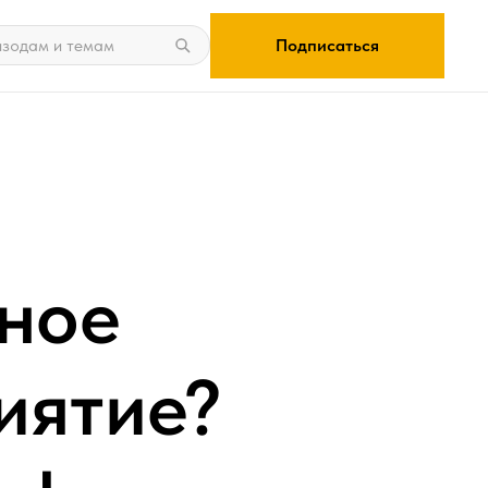
Подписаться
ьное
иятие?