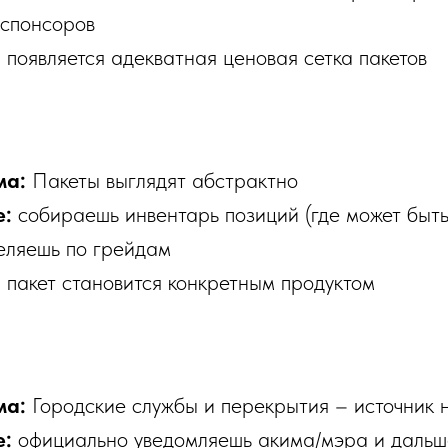
 спонсоров
:
появляется адекватная ценовая сетка пакетов
ма:
Пакеты выглядят абстрактно
е:
собираешь инвентарь позиций (где может быть 
еляешь по грейдам
:
пакет становится конкретным продуктом
ма:
Городские службы и перекрытия – источник 
е:
официально уведомляешь акима/мэра и дальш