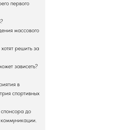
оего первого
ь?
дения массового
 хотят решить за
может зависеть?
риятия в
стрия спортивных
 спонсора до
 коммуникации.