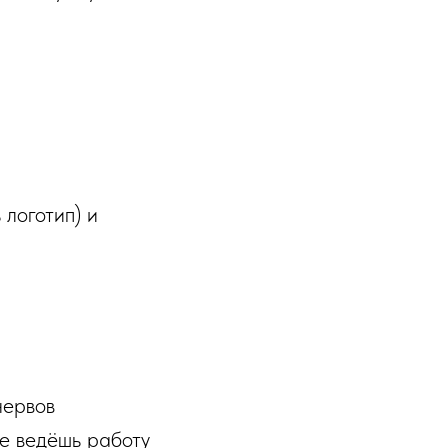
логотип) и
нервов
е ведёшь работу