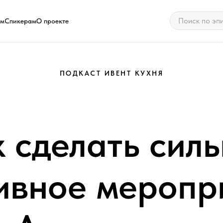
ам
Спикерам
О проекте
ПОДКАСТ ИВЕНТ КУХНЯ
 сделать сил
ивное меропр