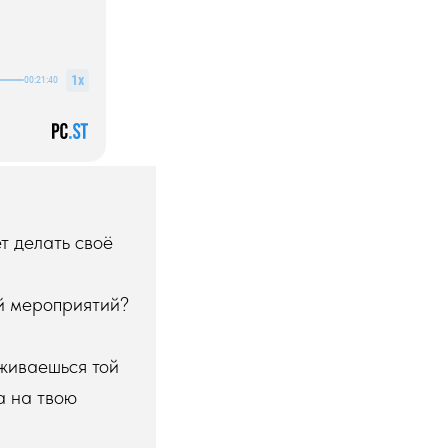
т делать своё
ей мероприятий?
,
рживаешься той
а на твою