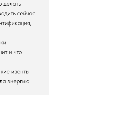
о делать
ходить сейчас
ентификация,
ски
ит и что
ские ивенты
ала энергию