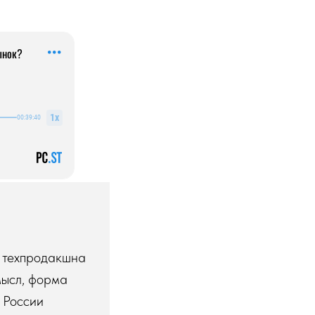
у техпродакшна
мысл, форма
 России