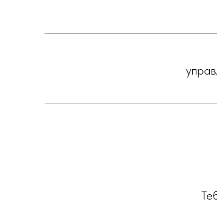
управ
Теб