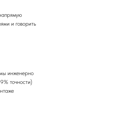
 напрямую
ями и говорить
емы инженерно
,9% точности)
онтаже