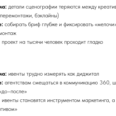
ма:
детали сценографии теряются между креатив
 перемонтажи, бэклайны)
е:
собирать бриф глубже и фиксировать «мелочи»
монтаж
:
проект на тысячи человек проходит гладко
ма:
ивенты трудно измерять как диджитал
е:
агентствам смещаться в коммуникацию 360, 
«до–после»
:
ивенты становятся инструментом маркетинга, а
ативом»