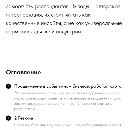
самоотчёты респондентов. Выводы – авторская
интерпретация, их стоит читать как
качественные инсайты, а не как универсальные
нормативы для всей индустрии.
Оглавление
Продвижение в событийном бизнесе: рабочая карта.
Это исследование о том, как агентства и подрядчики в ивент-
индустрии находят клиентов – какие каналы продвижения дают
заявки, как устроена воронка и что на практике считается
результатом.
2 Резюме
Короткий блок для тех, кому нужен смысл без длинного чтения.