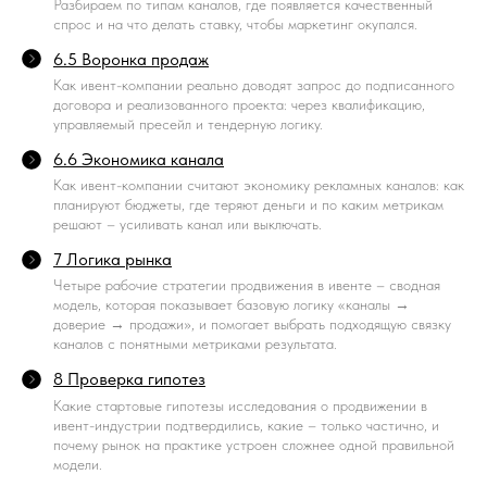
Разбираем по типам каналов, где появляется качественный
спрос и на что делать ставку, чтобы маркетинг окупался.
6.5 Воронка продаж
Как ивент-компании реально доводят запрос до подписанного
договора и реализованного проекта: через квалификацию,
управляемый пресейл и тендерную логику.
6.6 Экономика канала
Как ивент-компании считают экономику рекламных каналов: как
планируют бюджеты, где теряют деньги и по каким метрикам
решают – усиливать канал или выключать.
7 Логика рынка
Четыре рабочие стратегии продвижения в ивенте – сводная
модель, которая показывает базовую логику «каналы →
доверие → продажи», и помогает выбрать подходящую связку
каналов с понятными метриками результата.
8 Проверка гипотез
Какие стартовые гипотезы исследования о продвижении в
ивент-индустрии подтвердились, какие – только частично, и
почему рынок на практике устроен сложнее одной правильной
модели.