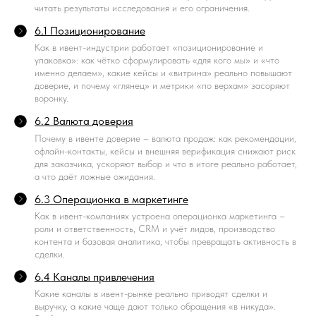
читать результаты исследования и его ограничения.
6.1 Позиционирование
Как в ивент-индустрии работает «позиционирование и
упаковка»: как чётко сформулировать «для кого мы» и «что
именно делаем», какие кейсы и «витрина» реально повышают
доверие, и почему «глянец» и метрики «по верхам» засоряют
воронку.
6.2 Валюта доверия
Почему в ивенте доверие – валюта продаж: как рекомендации,
офлайн-контакты, кейсы и внешняя верификация снижают риск
для заказчика, ускоряют выбор и что в итоге реально работает,
а что даёт ложные ожидания.
6.3 Операционка в маркетинге
Как в ивент-компаниях устроена операционка маркетинга –
роли и ответственность, CRM и учёт лидов, производство
контента и базовая аналитика, чтобы превращать активность в
сделки.
6.4 Каналы привлечения
Какие каналы в ивент-рынке реально приводят сделки и
выручку, а какие чаще дают только обращения «в никуда».