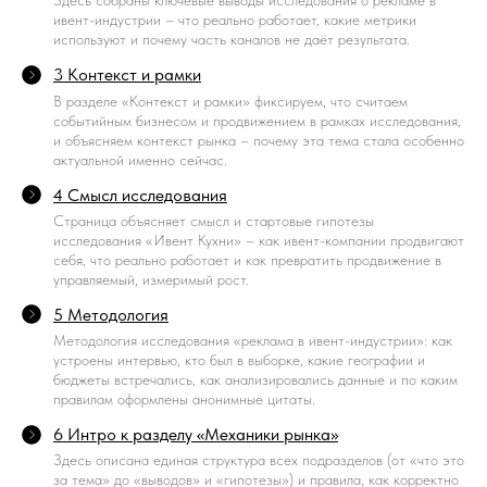
Здесь собраны ключевые выводы исследования о рекламе в
ивент-индустрии – что реально работает, какие метрики
используют и почему часть каналов не даёт результата.
3 Контекст и рамки
В разделе «Контекст и рамки» фиксируем, что считаем
событийным бизнесом и продвижением в рамках исследования,
и объясняем контекст рынка – почему эта тема стала особенно
актуальной именно сейчас.
4 Смысл исследования
Страница объясняет смысл и стартовые гипотезы
исследования «Ивент Кухни» – как ивент-компании продвигают
себя, что реально работает и как превратить продвижение в
управляемый, измеримый рост.
5 Методология
Методология исследования «реклама в ивент-индустрии»: как
устроены интервью, кто был в выборке, какие географии и
бюджеты встречались, как анализировались данные и по каким
правилам оформлены анонимные цитаты.
6 Интро к разделу «Механики рынка»
Здесь описана единая структура всех подразделов (от «что это
за тема» до «выводов» и «гипотезы») и правила, как корректно