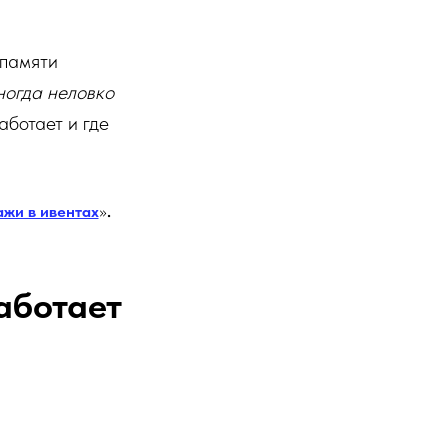
 памяти
ногда неловко
аботает и где
жи в ивентах
»
.
аботает