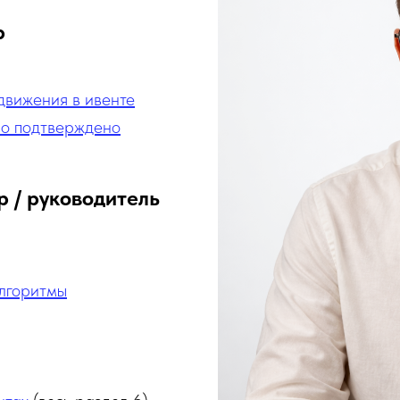
р
движения в ивенте
но подтверждено
 / руководитель
лгоритмы