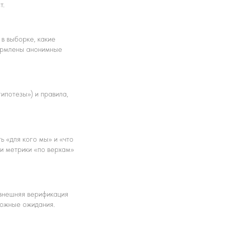
т.
 в выборке, какие
формлены анонимные
гипотезы») и правила,
ь «для кого мы» и «что
 и метрики «по верхам»
 внешняя верификация
 ложные ожидания.