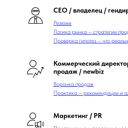
CEO / владелец / генди
Резюме
Логика рынка – стратегии про
Проверка гипотез – что реаль
Коммерческий директор
продаж / newbiz
Воронка продаж
Практика – рекомендации и а
Маркетинг / PR