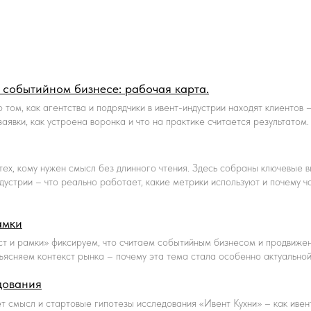
 событийном бизнесе: рабочая карта.
 том, как агентства и подрядчики в ивент-индустрии находят клиентов 
аявки, как устроена воронка и что на практике считается результатом.
тех, кому нужен смысл без длинного чтения. Здесь собраны ключевые 
дустрии – что реально работает, какие метрики используют и почему ч
амки
ст и рамки» фиксируем, что считаем событийным бизнесом и продвиже
ъясняем контекст рынка – почему эта тема стала особенно актуальной
дования
т смысл и стартовые гипотезы исследования «Ивент Кухни» – как иве