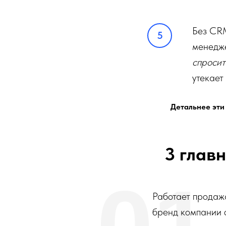
Без CRM
менедже
спросит
утекает
Детальнее эти 
3 глав
Работает продажа
бренд компании 