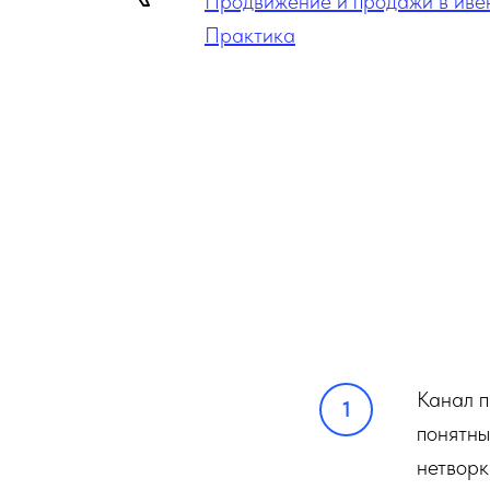
Продвижение и продажи в иве
Практика
Канал п
понятны
нетворк