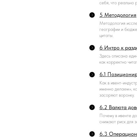
себя, что реально 
5 Методология
Методология исслед
географии и бюдже
цитаты.
6 Интро к раз
Здесь описана един
как корректно чита
6.1 Позициони
Как в ивент-индуст
именно делаем», ка
засоряют воронку.
6.2 Валюта до
Почему в ивенте д
снижают риск для з
6.3 Операцион