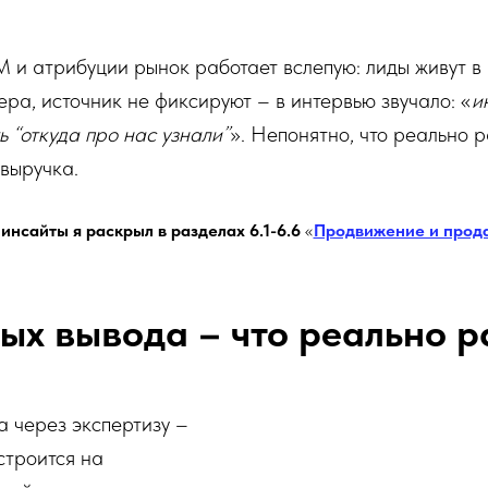
 и атрибуции рынок работает вслепую: лиды живут в
ра, источник не фиксируют – в интервью звучало: «
и
ь “откуда про нас узнали”
». Непонятно, что реально р
 выручка.
инсайты я раскрыл в разделах 6.1-6.6
«
Продвижение и прода
ных вывода – что реально р
 через экспертизу –
строится на