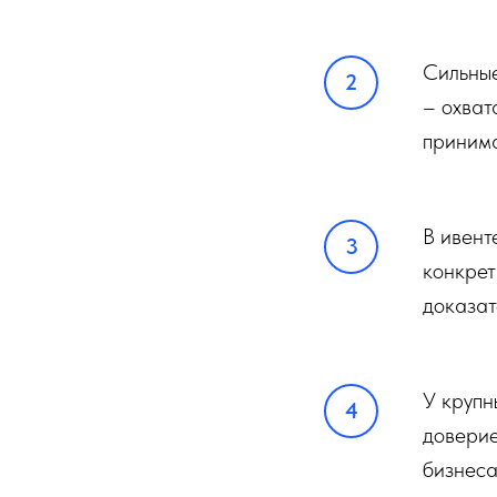
Сильные
– охват
принима
В ивент
конкрет
доказат
У крупн
доверие
бизнеса