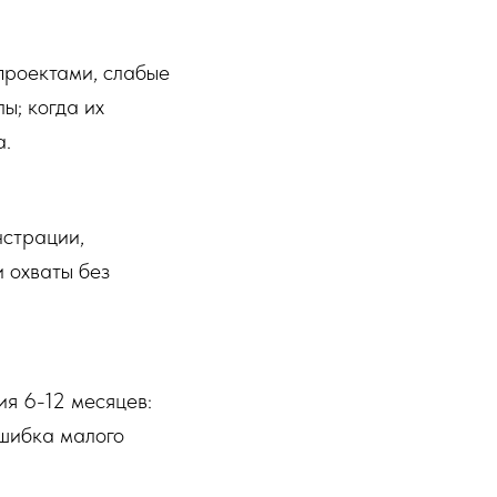
проектами, слабые
ы; когда их
а.
нстрации,
и охваты без
ия 6-12 месяцев:
Ошибка малого