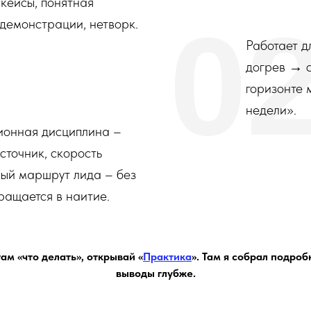
 кейсы, понятная
0
 демонстрации, нетворк.
Работает д
догрев → с
горизонте 
недели».
ионная дисциплина –
источник, скорость
ный маршрут лида – без
ращается в наитие.
ам «что делать», открывай «
Практика
». Там я собрал подро
выводы глубже.