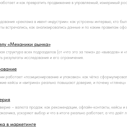
работает и как превратить продвижение в управляемый, измеримый рос
ования «реклама в ивент-индустрии»: как устроены интервью, кто был
ты встречались, как анализировались данные и по каким правилам о
делу «Механики рынка»
ая структура всех подразделов (от «что это за тема» до «выводов» и «
ть результаты исследования и его ограничения.
рование
рии работает «позиционирование и упаковка»: как чётко сформулироват
кие кейсы и «витрина» реально повышают доверие, и почему «глянец»
верия
оверие – валюта продаж: как рекомендации, офлайн-контакты, кейсы и
аказчика, ускоряют выбор и что в итоге реально работает, а что даёт
ка в маркетинге