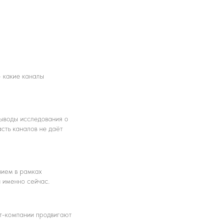
– какие каналы
выводы исследования о
асть каналов не даёт
нием в рамках
 именно сейчас.
нт-компании продвигают