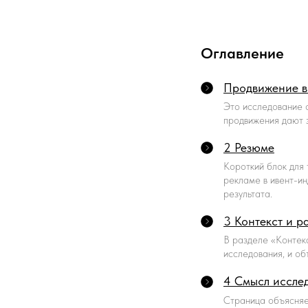
Оглавление
Продвижение в
Это исследование о
продвижения дают з
2 Резюме
Короткий блок для 
рекламе в ивент-ин
результата.
3 Контекст и р
В разделе «Контек
исследования, и об
4 Смысл иссле
Страница объясняе