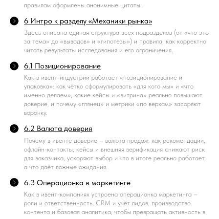
правилам оформлены анонимные цитаты.
6 Интро к разделу «Механики рынка»
Здесь описана единая структура всех подразделов (от «что это
за тема» до «выводов» и «гипотезы») и правила, как корректно
читать результаты исследования и его ограничения.
6.1 Позиционирование
Как в ивент-индустрии работает «позиционирование и
упаковка»: как чётко сформулировать «для кого мы» и «что
именно делаем», какие кейсы и «витрина» реально повышают
доверие, и почему «глянец» и метрики «по верхам» засоряют
воронку.
6.2 Валюта доверия
Почему в ивенте доверие – валюта продаж: как рекомендации,
офлайн-контакты, кейсы и внешняя верификация снижают риск
для заказчика, ускоряют выбор и что в итоге реально работает,
а что даёт ложные ожидания.
6.3 Операционка в маркетинге
Как в ивент-компаниях устроена операционка маркетинга –
роли и ответственность, CRM и учёт лидов, производство
контента и базовая аналитика, чтобы превращать активность в