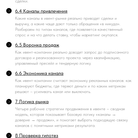
сделки.
6.4 Каналы привлечения
Какие каналы в ивент-рынке реально приводят сделки и
выручку, а какие чаще дают только обращения «в никуда».
Разбираем по типам каналов, где появляется качественный
спрос и на что делать ставку, чтобы маркетинг окупался.
6.5 Воронка продаж
Как ивент-компании реально доводят запрос до подписанного
договора и реализованного проекта: через квалификацию,
управляемый пресейл и тендерную логику.
6.6 Экономика канала
Как ивент-компании считают экономику рекламных каналов: как
планируют бюджеты, где теряют деньги и по каким метрикам
решают – усиливать канал или выключать.
7 Логика рынка
Четыре рабочие стратегии продвижения в ивенте – сводная
модель, которая показывает базовую логику «каналы →
доверие → продажи», и помогает выбрать подходящую связку
каналов с понятными метриками результата.
8 Проверка гипотез