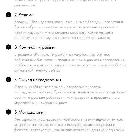
результатом.
2 Резюме
Короткий блок для тех, кому нужен смысл без длинного чтения.
Здесь собраны ключевые выводы исследования о рекламе в
ивент-индустрии – что реально работает, какие метрики
используют и почему часть каналов не даёт результата.
3 Контекст и рамки
В разделе «Контекст и рамки» фиксируем, что считаем
событийным бизнесом и продвижением в рамках исследования,
и объясняем контекст рынка – почему эта тема стала особенно
актуальной именно сейчас.
4 Смысл исследования
Страница объясняет смысл и стартовые гипотезы
исследования «Ивент Кухни» – как ивент-компании продвигают
себя, что реально работает и как превратить продвижение в
управляемый, измеримый рост.
5 Методология
Методология исследования «реклама в ивент-индустрии»: как
устроены интервью, кто был в выборке, какие географии и
бюджеты встречались, как анализировались данные и по каким