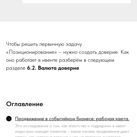
Чтобы решить первичную задачу
«Позиционирование» – нужно создать доверие. Как
оно работает в ивенте разберём в следующем
разделе
6.2. Валюта доверия
Оглавление
Продвижение в событийном бизнесе: рабочая карта.
Это исследование о том, как агентства и подрядчики в ивент-
индустрии находят клиентов – какие каналы продвижения дают
заявки, как устроена воронка и что на практике считается