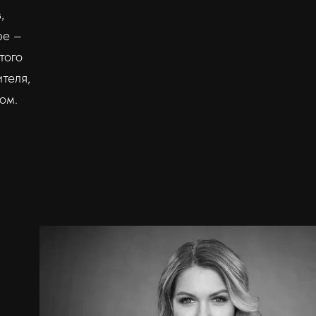
,
ре –
того
теля,
ом.