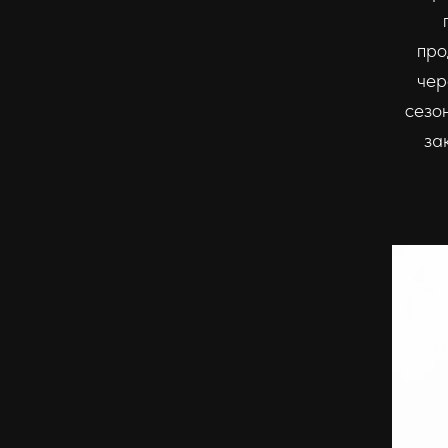
про
чер
сезо
за