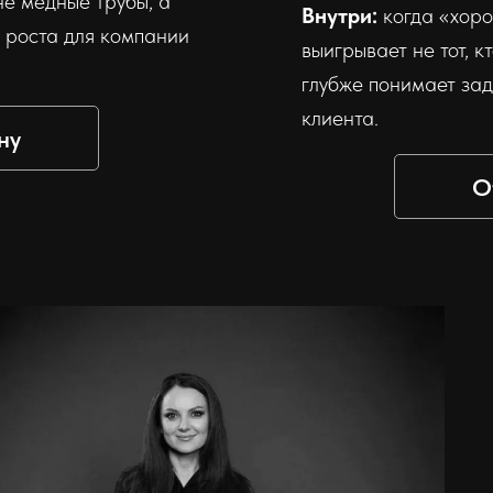
не медные трубы, а
Внутри:
когда «хоро
а роста для компании
выигрывает не тот, к
глубже понимает зад
клиента.
ну
О