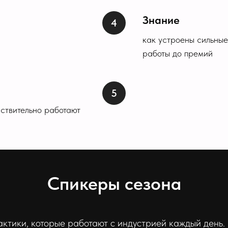
Знание
как устроены сильные
работы до премий
йствительно работают
Спикеры сезона
ктики, которые работают с индустрией каждый день.