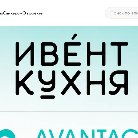
ам
Спикерам
О проекте